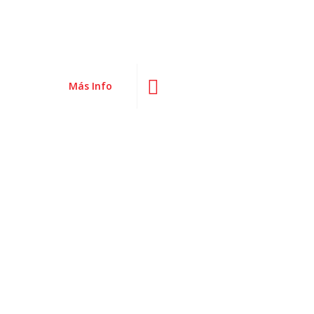
Más Info
Coprint
Toners de calidad Premium