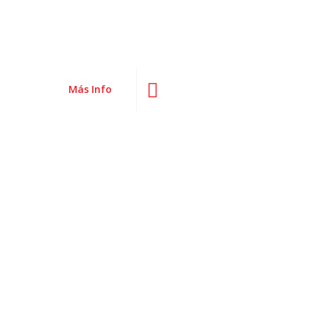
Más Info
Comark
La más moderna tecnología