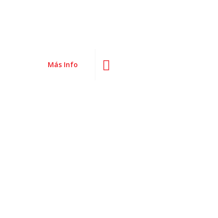
Más Info
Casio
Calculadoras