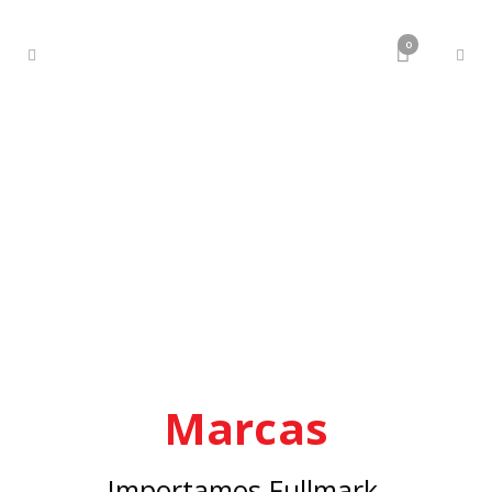
0
Marcas
Importamos Fullmark,